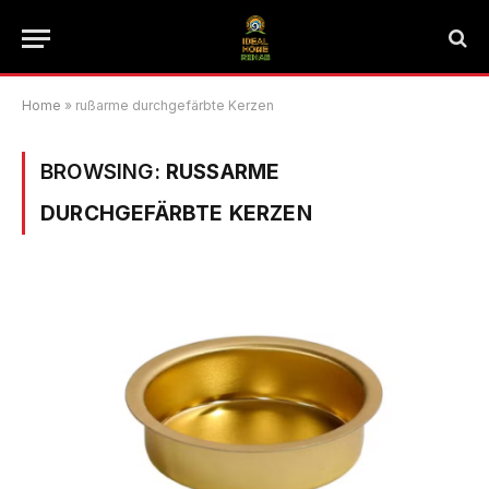
Home
»
rußarme durchgefärbte Kerzen
BROWSING:
RUSSARME D
URCHGEFÄRBTE KERZEN